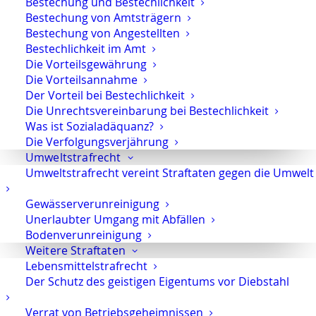
Bestechung und Bestechlichkeit
und Unternehmen ist eine
lautlose,
Bestechung von Amtsträgern
diskrete Verfahrenserledigung
oft von
Bestechung von Angestellten
erheblicher Bedeutung.
Bestechlichkeit im Amt
Die Vorteilsgewährung
Die Vorteilsannahme
Moderne Strafverteidigung: Digitale
Der Vorteil bei Bestechlichkeit
Beweismittel verstehen und
Die Unrechtsvereinbarung bei Bestechlichkeit
angreifen
Was ist Sozialadäquanz?
Die Verfolgungsverjährung
Strafverfahren werden zunehmend von
Umweltstrafrecht
elektronischen Beweismitteln
geprägt.
Umweltstrafrecht vereint Straftaten gegen die Umwelt
Chats, E-Mails, Mobiltelefone, Serverdaten,
Buchhaltungsunterlagen und digitale
Gewässerverunreinigung
Auswertungen spielen in der Praxis eine
Unerlaubter Umgang mit Abfällen
Bodenverunreinigung
immer größere Rolle.
Weitere Straftaten
Deshalb nutze ich moderne Ansätze der
Lebensmittelstrafrecht
Der Schutz des geistigen Eigentums vor Diebstahl
Strafverteidigung, insbesondere die
Analyse elektronisch gesicherter
Verrat von Betriebsgeheimnissen