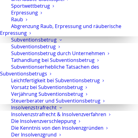
Sportwettbetrug
Allgemeines Strafrecht
Erpressung
Raub
Auch im allgemeinen Strafrecht stehe ich
Abgrenzung Raub, Erpressung und räuberische
Mandanten als Strafverteidiger mit
Erpressung
Nachdruck zur Seite – vom ersten Vorwurf
Subventionsbetrug
bis zur gerichtlichen Verteidigung.
Subventionsbetrug
Subventionsbetrug durch Unternehmen
Ziel der Verteidigung: Verfahren möglichst
Tathandlung bei Subventionsbetrug
früh beenden
Subventionserhebliche Tatsachen des
Subventionsbetrugs
Eine effektive Strafverteidigung beginnt
Leichtfertigkeit bei Subventionsbetrug
Vorsatz bei Subventionsbetrug
nicht erst vor Gericht. In vielen Fällen
Verjährung Subventionsbetrug
besteht das vorrangige Ziel darin, das
Steuerberater und Subventionsbetrug
Verfahren
bereits im Ermittlungsstadium
Insolvenzstrafrecht
zu erledigen.
Insolvenzstrafrecht & Insolvenzverfahren
Die Insolvenzverschleppung
Je nach Sachlage kommen insbesondere in
Die Kenntnis von den Insolvenzgründen
Betracht:
Der Insolvenzgrund