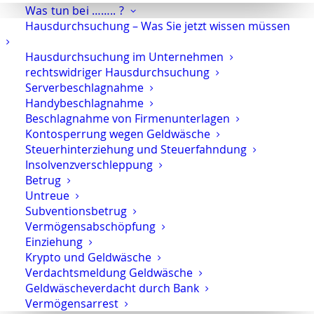
Was tun bei …….. ?
Verteidigung im Strafrecht und
Hausdurchsuchung – Was Sie jetzt wissen müssen
Wirtschaftsstrafrecht.
Ich vertrete Unternehmen, Führungskräfte,
Hausdurchsuchung im Unternehmen
Berufsträger und Privatpersonen in allen
rechtswidriger Hausdurchsuchung
Phasen des Strafverfahrens – vom ersten
Serverbeschlagnahme
Handybeschlagnahme
Ermittlungsansatz bis zur
Beschlagnahme von Firmenunterlagen
Hauptverhandlung.
Kontosperrung wegen Geldwäsche
Steuerhinterziehung und Steuerfahndung
Wer mit einem strafrechtlichen Vorwurf
Insolvenzverschleppung
konfrontiert ist, braucht keine allgemeinen
Betrug
Hinweise, sondern eine
klare Strategie,
Untreue
schnelle Reaktion und verlässliche
Subventionsbetrug
Verteidigung
. Genau darauf ist meine
Vermögensabschöpfung
Arbeit ausgerichtet.
Einziehung
Krypto und Geldwäsche
Jetzt zählt vor allem eines: keine
Verdachtsmeldung Geldwäsche
vorschnellen Angaben gegenüber Polizei
Geldwäscheverdacht durch Bank
Vermögensarrest
oder Ermittlungsbehörden – und