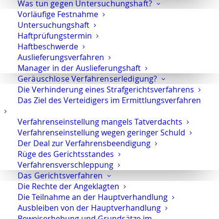
Was tun gegen Untersuchungshaft?
frühzeitig anwaltliche Unterstützung
Vorläufige Festnahme
sichern.
Untersuchungshaft
Haftprüfungstermin
Strafverteidigung mit Spezialisierung und
Haftbeschwerde
Strategie
Auslieferungsverfahren
Manager in der Auslieferungshaft
Ich bin
Rechtsanwalt Oliver Marson,
Geräuschlose Verfahrenserledigung?
Fachanwalt für Strafrecht
. Mein
Die Verhinderung eines Strafgerichtsverfahrens
Schwerpunkt liegt in der
Strafverteidigung
Das Ziel des Verteidigers im Ermittlungsverfahren
im allgemeinen Strafrecht,
Wirtschaftsstrafrecht, Steuerstrafrecht
Verfahrenseinstellung mangels Tatverdachts
Verfahrenseinstellung wegen geringer Schuld
und Medizinstrafrecht
.
Der Deal zur Verfahrensbeendigung
Rüge des Gerichtsstandes
Ich vertrete Mandanten mit dem Ziel,
Verfahrensverschleppung
Strafverfahren
frühzeitig, diskret und
Das Gerichtsverfahren
effektiv
zu steuern. In vielen Fällen liegt der
Die Rechte der Angeklagten
Schwerpunkt einer erfolgreichen
Die Teilnahme an der Hauptverhandlung
Verteidigung bereits im
Ausbleiben von der Hauptverhandlung
Ermittlungsverfahren
. Dort werden oft die
Beweiserhebung und Grundsätze im