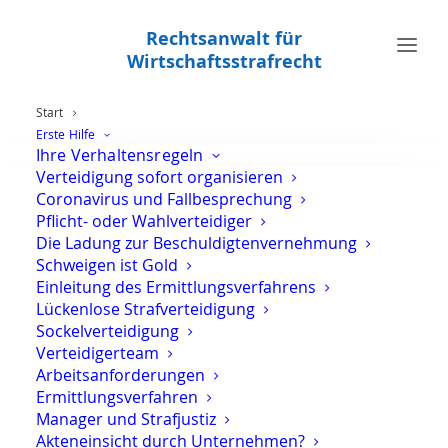
Rechtsanwalt für
Wirtschaftsstrafrecht
Start
Erste Hilfe
Ihre Verhaltensregeln
Verteidigung sofort organisieren
Rechtsanwalt für
Coronavirus und Fallbesprechung
Pflicht- oder Wahlverteidiger
Wirtschaftsstrafrecht in
Die Ladung zur Beschuldigtenvernehmung
Schweigen ist Gold
Berlin
Einleitung des Ermittlungsverfahrens
Lückenlose Strafverteidigung
Sockelverteidigung
Verteidigerteam
Arbeitsanforderungen
Rechtsanwalt Oliver Marson –
Ermittlungsverfahren
Fachanwalt für Strafrecht
Manager und Strafjustiz
Akteneinsicht durch Unternehmen?
Diskrete, entschlossene und spezialisierte