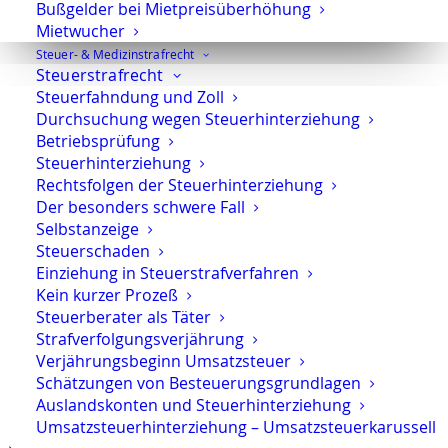
leitende Mitarbeiter
Bußgelder bei Mietpreisüberhöhung
Mietwucher
Kommunen und öffentlich-rechtlich
Steuer- & Medizinstrafrecht
organisierte Unternehmen
Steuerstrafrecht
Steuerberater und Wirtschaftsprüfer
Steuerfahndung und Zoll
Ärzte, Apotheker und Angehörige
Durchsuchung wegen Steuerhinterziehung
Betriebsprüfung
medizinischer Berufe
Steuerhinterziehung
Privatpersonen
Rechtsfolgen der Steuerhinterziehung
Der besonders schwere Fall
Was Sie von mir erwarten können
Selbstanzeige
Steuerschaden
Einziehung in Steuerstrafverfahren
Klare Einschätzung
Kein kurzer Prozeß
Steuerberater als Täter
Sie erhalten eine realistische rechtliche
Strafverfolgungsverjährung
Bewertung Ihrer Situation – ohne
Verjährungsbeginn Umsatzsteuer
Beschönigung, aber mit klarem Blick auf
Schätzungen von Besteuerungsgrundlagen
Chancen, Risiken und
Auslandskonten und Steuerhinterziehung
Handlungsmöglichkeiten.
Umsatzsteuerhinterziehung – Umsatzsteuerkarussell