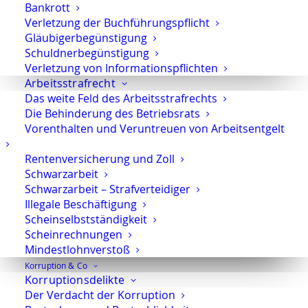
Bankrott
Einstellung mangels Tatverdachts nach §
Verletzung der Buchführungspflicht
Gläubigerbegünstigung
170 Abs. 2 StPO
Schuldnerbegünstigung
Einstellung gegen Auflagen nach § 153a
Verletzung von Informationspflichten
StPO
Arbeitsstrafrecht
Das weite Feld des Arbeitsstrafrechts
Das kann bedeuten:
Die Behinderung des Betriebsrats
Vorenthalten und Veruntreuen von Arbeitsentgelt
keine öffentliche Hauptverhandlung
Rentenversicherung und Zoll
keine Anklage
Schwarzarbeit
geringere Belastung für Mandanten und
Schwarzarbeit – Strafverteidiger
Unternehmen
Illegale Beschäftigung
bessere Kontrolle über rechtliche und
Scheinselbstständigkeit
Scheinrechnungen
wirtschaftliche Risiken
Mindestlohnverstoß
Vermeidung unnötiger öffentlicher
Korruption & Co
Aufmerksamkeit
Korruptionsdelikte
Der Verdacht der Korruption
Gerade für Führungskräfte, Berufsträger