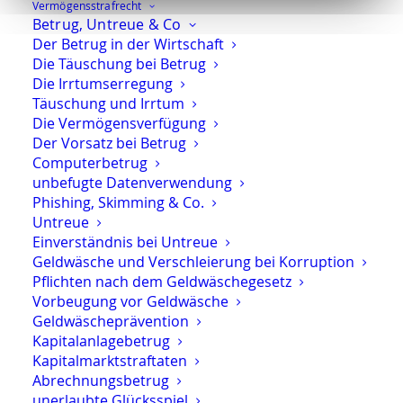
Vermögens­strafrecht
Betrug, Untreue & Co
Ich vertrete Unternehmen, Privatpersonen,
Der Betrug in der Wirtschaft
Steuerberater und Wirtschaftsprüfer in
Die Täuschung bei Betrug
steuerstrafrechtlichen Ermittlungs- und
Die Irrtumserregung
Strafverfahren. Gerade hier ist eine
Täuschung und Irrtum
strukturierte Verteidigung mit Blick auf
Die Vermögensverfügung
steuerliche, strafrechtliche und taktische
Der Vorsatz bei Betrug
Zusammenhänge besonders wichtig.
Computerbetrug
unbefugte Datenverwendung
Phishing, Skimming & Co.
Medizinstrafrecht
Untreue
Einverständnis bei Untreue
Ich verteidige Ärzte, Apotheker, Heilpraktiker
Geldwäsche und Verschleierung bei Korruption
und andere Angehörige medizinischer
Pflichten nach dem Geldwäschegesetz
Berufe bei strafrechtlichen Vorwürfen. Ein
Vorbeugung vor Geldwäsche
häufiger Schwerpunkt ist der Vorwurf des
Geldwäscheprävention
Abrechnungsbetrugs
, daneben kommen
Kapitalanlagebetrug
weitere Vorwürfe mit erheblichen
Kapitalmarktstraftaten
Abrechnungsbetrug
berufsrechtlichen Folgen in Betracht.
unerlaubte Glücksspiel