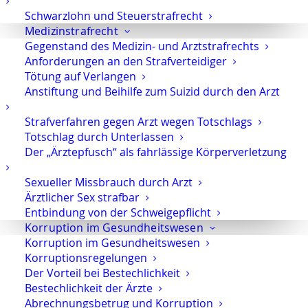
Schwarzlohn und Steuerstrafrecht
Diskretes Vorgehen
Medizinstrafrecht
Gegenstand des Medizin- und Arztstrafrechts
Strafverfahren sind oft nicht nur juristisch,
Anforderungen an den Strafverteidiger
sondern auch persönlich und beruflich
Tötung auf Verlangen
belastend. Diskretion und Verlässlichkeit
Anstiftung und Beihilfe zum Suizid durch den Arzt
sind deshalb selbstverständlich.
Strafverfahren gegen Arzt wegen Totschlags
Totschlag durch Unterlassen
Individuelle Verteidigungsstrategie
Der „Ärztepfusch“ als fahrlässige Körperverletzung
Jeder Sachverhalt ist anders. Ich entwickle
Sexueller Missbrauch durch Arzt
eine Verteidigungsstrategie, die auf den
Ärztlicher Sex strafbar
konkreten Vorwurf, die Beweislage und die
Entbindung von der Schweigepflicht
prozessuale Situation abgestimmt ist.
Korruption im Gesundheitswesen
Korruption im Gesundheitswesen
Korruptionsregelungen
Konsequente Interessenvertretung
Der Vorteil bei Bestechlichkeit
Ich vertrete ausschließlich Ihre Interessen –
Bestechlichkeit der Ärzte
mit Nachdruck gegenüber
Abrechnungsbetrug und Korruption