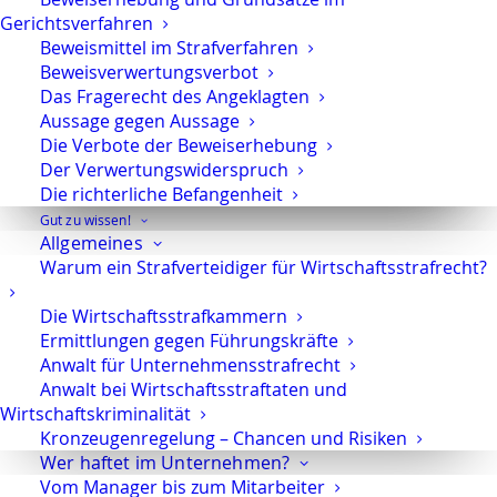
Weichen für den weiteren Verlauf gestellt.
Gerichtsverfahren
Beweismittel im Strafverfahren
Gerade bei Vorwürfen gegen Unternehmen,
Beweisverwertungsverbot
Geschäftsführer, leitende Mitarbeiter, Ärzte,
Das Fragerecht des Angeklagten
Aussage gegen Aussage
Apotheker, Steuerberater oder
Die Verbote der Beweiserhebung
Wirtschaftsprüfer kann eine frühzeitige
Der Verwertungswiderspruch
Verteidigung entscheidend sein, um
Die richterliche Befangenheit
Anklage, öffentliche Hauptverhandlung
Gut zu wissen!
und Reputationsschäden
zu vermeiden.
Allgemeines
Warum ein Strafverteidiger für Wirtschaftsstrafrecht?
Meine Schwerpunkte
Die Wirtschaftsstrafkammern
Ermittlungen gegen Führungskräfte
Anwalt für Unternehmensstrafrecht
Wirtschaftsstrafrecht
Anwalt bei Wirtschaftsstraftaten und
Ich verteidige bei wirtschaftsstrafrechtlichen
Wirtschaftskriminalität
Kronzeugenregelung – Chancen und Risiken
Vorwürfen, insbesondere wegen:
Wer haftet im Unternehmen?
Vom Manager bis zum Mitarbeiter