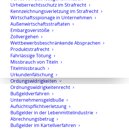
Beweismittel
. Dabei arbeite ich auch mit
Urheberrechtsschutz im Strafrecht
spezialisierten Fachleuten zusammen. So
Kennzeichnungsverletzung im Strafrecht
lassen sich digitale Beweisgrundlagen nicht
Wirtschaftsspionage in Unternehmen
nur nachvollziehen, sondern gezielt auf
Außenwirtschaftsstraftaten
Lücken, Fehlinterpretationen und
Embargoverstöße
Zollvergehen
entlastende Aspekte
überprüfen.
Wettbewerbsbeschränkende Absprachen
Produktstrafrecht
Wer wirtschaftsstrafrechtliche Verfahren
Fahrlässige Tötung
wirksam verteidigen will, muss heute auch
Missbrauch von Titeln
die
Sprache der digitalen Beweismittel
Titelmissbrauch
verstehen.
Urkundenfälschung
Ordungswidrigkeiten
Ordnungswidrigkeitenrecht
Für wen ich tätig bin
Bußgeldverfahren
Ich vertrete insbesondere:
Unternehmensgeldbuße
Aufsichtspflichtverletzung
Bußgelder in der Lebenmittelindustrie
mittelständische Unternehmen
Abrechnungsbetrug
Geschäftsführer und Vorstände
Bußgelder im Kartellverfahren