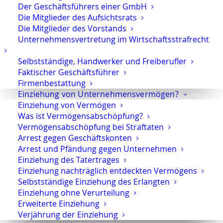
Rechnungsadresse abweichende Adresse angibt, die
Der Geschäftsführers einer GmbH
Waren in Empfang nimmt und die Rechnung dem
Die Mitglieder des Aufsichtsrats
Accountinhaber überlässt, liegt ein Fall von
Die Mitglieder des Vorstands
Computerbetrug vor. Der Täter täuscht über seine
Unternehmensvertretung im Wirtschaftsstrafrecht
Identität, in dem er Zugangsdaten eingibt, die nur
Selbstständige, Handwerker und Freiberufler
dem Kontoinhaber berechtigen, Zugang zu erhalten.
Faktischer Geschäftsführer
Firmenbestattung
Diese Betrugsmasche nennt sich
Carding
. Dabei
Einziehung von Unternehmensvermögen?
späht der Täter Kreditkarten- oder Girokontodaten
Einziehung von Vermögen
aus und verwendet diese, um kostenpflichtig Waren
Was ist Vermögensabschöpfung?
zu bestellen. Hierbei liegt auch ein klassischer Fall des
Vermögensabschöpfung bei Straftaten
Dreieck-Computerbetrugs
vor. Der
Geschädigte
und
Arrest gegen Geschäftskonten
der Betreiber der Datenverarbeitungsanlage, hier der
Arrest und Pfändung gegen Unternehmen
Versandhandel, sind nicht die gleiche Person.
Einziehung des Tatertrages
Einziehung nachträglich entdeckten Vermögens
Selbstständige Einziehung des Erlangten
Weitere Informationen zum
Einziehung ohne Verurteilung
(Computer-)Betrug
Erweiterte Einziehung
Verjährung der Einziehung
Wir haben für Sie einen einführenden Artikel zum