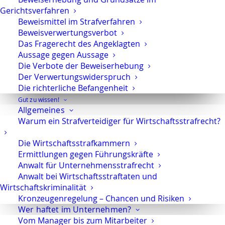
wüsste) und eine andere Person unbefugt die Daten
Gerichtsverfahren
verwendet.
Beweismittel im Strafverfahren
Beweisverwertungsverbot
Auch hier ist natürlich wieder
Das Fragerecht des Angeklagten
Tatbestandsvoraussetzung, dass durch diese
Aussage gegen Aussage
unbefugte Verwendung das Ergebnis eines
Die Verbote der Beweiserhebung
Datenverarbeitungsprogrammes
Der Verwertungswiderspruch
beeinflusst wird
Die richterliche Befangenheit
und somit mittelbar eine Vermögensminderung
Gut zu wissen!
eintritt.
Allgemeines
Warum ein Strafverteidiger für Wirtschaftsstrafrecht?
Ich bestelle und ein anderer bezahlt
Die Wirtschaftsstrafkammern
Das klassische Fallbeispiel ist die Bestellung im
Ermittlungen gegen Führungskräfte
Online-Versandhandel unter Nutzung eines fremden
Anwalt für Unternehmensstrafrecht
Accounts. Wenn sich eine Person mit fremden
Anwalt bei Wirtschaftsstraftaten und
Wirtschaftskriminalität
Zugangsdaten Zugriff auf ein Account bei einem
Kronzeugenregelung – Chancen und Risiken
Online-Versandhandel verschafft und dann
Wer haftet im Unternehmen?
kostenpflichtig Waren bestellt und an eine von der
Vom Manager bis zum Mitarbeiter