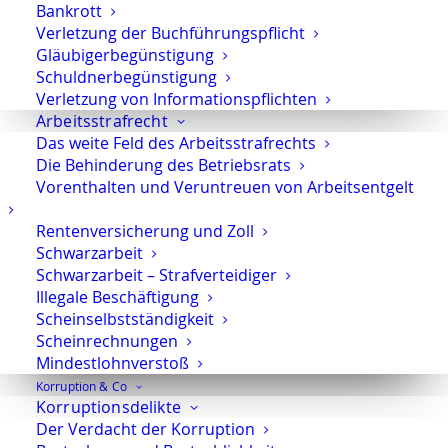
Sportwettbetrug
Bankrott
Verletzung der Buchführungspflicht
Gläubigerbegünstigung
Schuldnerbegünstigung
Verletzung von Informationspflichten
Arbeitsstrafrecht
Strafverteidiger-Notruf (z. B. bei
Das weite Feld des Arbeitsstrafrechts
Festnahme oder
Die Behinderung des Betriebsrats
Hausdurchsuchungen):
0171 65 43
Vorenthalten und Veruntreuen von Arbeitsentgelt
669
Rentenversicherung und Zoll
Schwarzarbeit
Sie erreichen die Anwaltskanzlei an den
Schwarzarbeit – Strafverteidiger
Wochentagen über das Sekretariat.
Illegale Beschäftigung
Die Sekretärinnen sind zur Verschwiegenheit
Scheinselbstständigkeit
verpflichtet. Erforderliche Erstinformationen
Scheinrechnungen
können Sie ihnen anvertrauen.
Mindestlohnverstoß
Korruption & Co
Korruptionsdelikte
Der Verdacht der Korruption