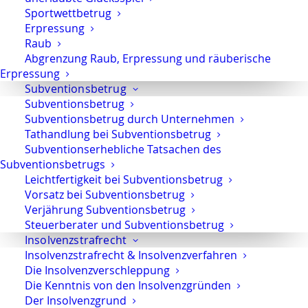
Sportwettbetrug
Erpressung
Raub
Abgrenzung Raub, Erpressung und räuberische
Erpressung
Das interessiert Sie vielleicht auch:
Subventionsbetrug
Subventionsbetrug
Subventionsbetrug durch Unternehmen
Tathandlung bei Subventionsbetrug
Untreue Anwalt
Subventionserhebliche Tatsachen des
Subventionsbetrugs
Leichtfertigkeit bei Subventionsbetrug
Betrug Berlin
Vorsatz bei Subventionsbetrug
Verjährung Subventionsbetrug
Steuerberater und Subventionsbetrug
Insolvenzstrafrecht
Subventionsbetrug – Was Betroffene wissen
Insolvenzstrafrecht & Insolvenzverfahren
sollten
Die Insolvenzverschleppung
Die Kenntnis von den Insolvenzgründen
Der Insolvenzgrund