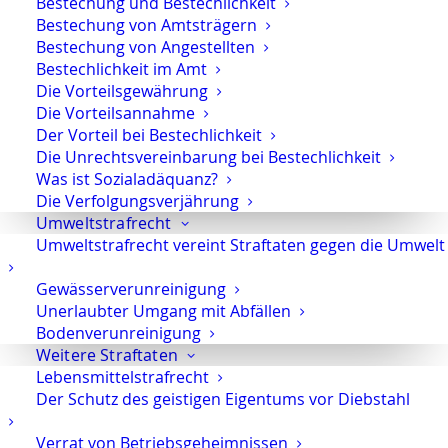
Bestechung und Bestechlichkeit
Rechtsanwalt Oliver Marson
Bestechung von Amtsträgern
Adresse: Kurfürstendamm 66, 10707 Berlin
Bestechung von Angestellten
Telefon:
+49 30 720 22 970
Bestechlichkeit im Amt
Fax +49 30 720 22 771
Die Vorteilsgewährung
E-Mail:
marson@anwaltmarson.de
Die Vorteilsannahme
Der Vorteil bei Bestechlichkeit
Hilfe im Notfall
Die Unrechtsvereinbarung bei Bestechlichkeit
Was ist Sozialadäquanz?
Sie können sich im Notfall rund um die Uhr an uns
Die Verfolgungsverjährung
wenden. Bitte wählen Sie:
0171 65 43 669
Umweltstrafrecht
Typische Notfälle sind: Festnahme, Anordnung der
Umweltstrafrecht vereint Straftaten gegen die Umwelt
Untersuchungshaft oder Hausdurchsuchungen.
Gewässerverunreinigung
Unerlaubter Umgang mit Abfällen
Bodenverunreinigung
Weitere Straftaten
Lebensmittelstrafrecht
Der Schutz des geistigen Eigentums vor Diebstahl
Impressum
·
Datenschutz
·
Youtube
Verrat von Betriebsgeheimnissen