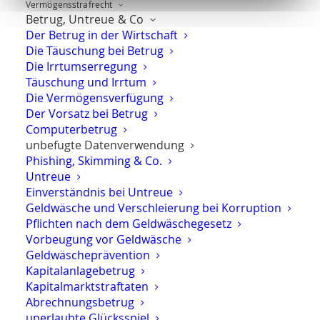
Vermögens­strafrecht
Tatbestand des
Betrugs
und des
Computerbetrugs
Betrug, Untreue & Co
erstellt, die einen Überblick überdie Thematik geben.
Der Betrug in der Wirtschaft
Auf den Unterseiten haben wir weitere Informationen
Die Täuschung bei Betrug
zum Computerbetrug zusammengestellt, die sich u.a.
Die Irrtumserregung
mit den Vorbereitungshandlungen
Täuschung und Irrtum
Phishing und
Die Vermögensverfügung
Skimming
beschäftigen.
Der Vorsatz bei Betrug
Computerbetrug
Wer sich mit dem Vorwurf des Computerbetrugs
unbefugte Datenverwendung
konfrontiert sieht, sollte sich mit einem
Phishing, Skimming & Co.
Rechtsanwalt
für
Strafrecht
und
Untreue
Wirtschaftsstrafrecht
in Verbindung setzen.
Ich
Einverständnis bei Untreue
stehe Ihnen gerne zur Seite
.
Geldwäsche und Verschleierung bei Korruption
Pflichten nach dem Geldwäschegesetz
Vorbeugung vor Geldwäsche
E-Mail
Teilen
Teilen
Geldwäscheprävention
Kapitalanlagebetrug
Drucken
Kapitalmarktstraftaten
Abrechnungsbetrug
unerlaubte Glücksspiel