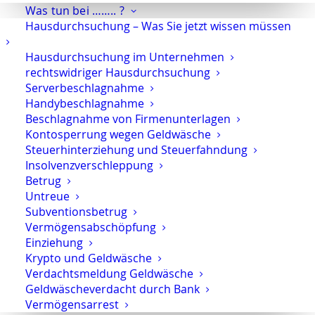
Was tun bei …….. ?
Hausdurchsuchung – Was Sie jetzt wissen müssen
Hausdurchsuchung im Unternehmen
Rechtsanwalt Oliver Marson
rechtswidriger Hausdurchsuchung
Serverbeschlagnahme
Handybeschlagnahme
Die unbefugte Datenverwendung beim
Beschlagnahme von Firmenunterlagen
Computerbetrug
Kontosperrung wegen Geldwäsche
Steuerhinterziehung und Steuerfahndung
Insolvenzverschleppung
Es gibt insgesamt vier Alternativen zum
Betrug
Computerbetrug
. Dazu finden Sie
hier
eine
Untreue
Übersichtsdarstellung. Das hier behandelte Thema
Subventionsbetrug
betrifft die dritte Alternative des Computerbetrugs.
Vermögensabschöpfung
Dabei geht es um die unbefugte Datenverwendung.
Einziehung
Krypto und Geldwäsche
Verdachtsmeldung Geldwäsche
Wer ist wann unbefugt?
Geldwäscheverdacht durch Bank
In dieser Alternative geht es darum, dass ein
Vermögensarrest