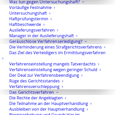
030 720 22 970
+49 30 720 22 771
Was tun gegen Untersuchungshaft?
Vorläufige Festnahme
Marson@anwaltmarson.de
Untersuchungshaft
Haftprüfungstermin
Außerhalb der üblichen Bürozeiten bin ich auch unter
Haftbeschwerde
Auslieferungsverfahren
Mobil
0171 6543669
erreichbar.
Manager in der Auslieferungshaft
Geräuschlose Verfahrenserledigung?
Die Verhinderung eines Strafgerichtsverfahrens
Das Ziel des Verteidigers im Ermittlungsverfahren
Verfahrenseinstellung mangels Tatverdachts
Verfahrenseinstellung wegen geringer Schuld
Der Deal zur Verfahrensbeendigung
Rüge des Gerichtsstandes
Verfahrensverschleppung
Das Gerichtsverfahren
E-Mail
Teilen
Teilen
Die Rechte der Angeklagten
Die Teilnahme an der Hauptverhandlung
Drucken
Ausbleiben von der Hauptverhandlung
Beweiserhebung und Grundsätze im