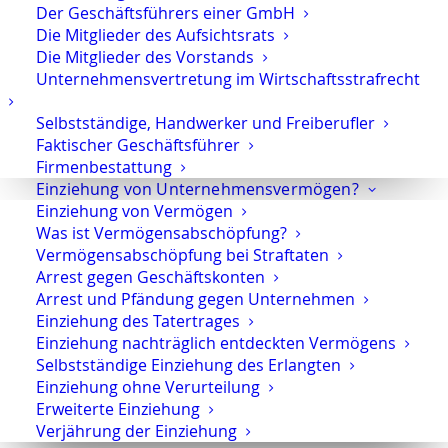
Der Geschäftsführers einer GmbH
Die Mitglieder des Aufsichtsrats
Die Mitglieder des Vorstands
Unternehmensvertretung im Wirtschaftsstrafrecht
Strafverteidiger-Notruf (z. B. bei
Selbstständige, Handwerker und Freiberufler
Festnahme oder
Faktischer Geschäftsführer
Hausdurchsuchungen):
0171 65 43
Firmenbestattung
669
Einziehung von Unternehmensvermögen?
Einziehung von Vermögen
Sie erreichen die Anwaltskanzlei an den
Was ist Vermögensabschöpfung?
Wochentagen über das Sekretariat.
Vermögensabschöpfung bei Straftaten
Arrest gegen Geschäftskonten
Die Sekretärinnen sind zur Verschwiegenheit
Arrest und Pfändung gegen Unternehmen
verpflichtet. Erforderliche Erstinformationen
Einziehung des Tatertrages
können Sie ihnen anvertrauen.
Einziehung nachträglich entdeckten Vermögens
Selbstständige Einziehung des Erlangten
Einziehung ohne Verurteilung
Erweiterte Einziehung
Rechtsanwalt Oliver Marson
Verjährung der Einziehung