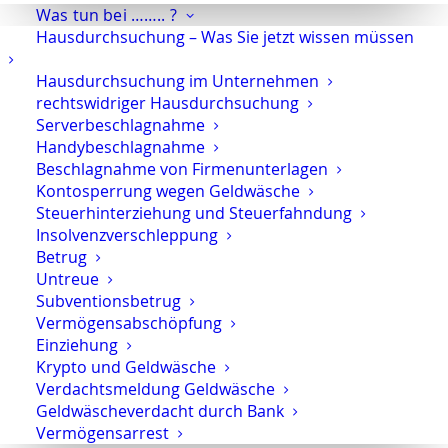
Was tun bei …….. ?
Hausdurchsuchung – Was Sie jetzt wissen müssen
Hausdurchsuchung im Unternehmen
rechtswidriger Hausdurchsuchung
Serverbeschlagnahme
Handybeschlagnahme
Beschlagnahme von Firmenunterlagen
Kontosperrung wegen Geldwäsche
Steuerhinterziehung und Steuerfahndung
Insolvenzverschleppung
Betrug
Untreue
Subventionsbetrug
Rechtsanwalt Oliver Marson
Vermögensabschöpfung
Einziehung
Kurfürstendamm 66
Krypto und Geldwäsche
Fachanwalt für Strafrecht
10707 Berlin
Verdachtsmeldung Geldwäsche
Geldwäscheverdacht durch Bank
Telefon
Fax
Vermögensarrest