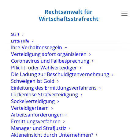
Rechtsanwalt für
Wirtschaftsstrafrecht
Start
Erste Hilfe
Ihre Verhaltensregeln
Oliver Marson - Kontakt zur
Verteidigung sofort organisieren
Rechtsanwaltskanzlei für
Coronavirus und Fallbesprechung
Wirtschaftsstrafrecht in Berlin -
Pflicht- oder Wahlverteidiger
Charlottenburg
Die Ladung zur Beschuldigtenvernehmung
Schweigen ist Gold
Einleitung des Ermittlungsverfahrens
Lückenlose Strafverteidigung
Rechtsanwaltskanzlei für
Sockelverteidigung
Wirtschaftsstrafrecht in Berlin –
Verteidigerteam
Charlottenburg
Arbeitsanforderungen
Ermittlungsverfahren
Manager und Strafjustiz
Rechtsanwalt Oliver Marson
Akteneinsicht durch Unternehmen?