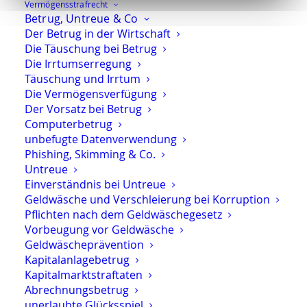
Adresse: Kurfürstendamm 66, 10707 Berlin
Vermögens­strafrecht
Betrug, Untreue & Co
Telefon:
+49 30 720 22 970
Der Betrug in der Wirtschaft
Fax +49 30 720 22 771
Die Täuschung bei Betrug
E-Mail:
marson@anwaltmarson.de
Die Irrtumserregung
Täuschung und Irrtum
Hilfe im Notfall
Die Vermögensverfügung
Sie können sich im Notfall rund um die Uhr an uns
Der Vorsatz bei Betrug
Computerbetrug
wenden. Bitte wählen Sie:
0171 65 43 669
unbefugte Datenverwendung
Typische Notfälle sind: Festnahme, Anordnung der
Phishing, Skimming & Co.
Untersuchungshaft oder Hausdurchsuchungen.
Untreue
Einverständnis bei Untreue
Geldwäsche und Verschleierung bei Korruption
Pflichten nach dem Geldwäschegesetz
Vorbeugung vor Geldwäsche
Geldwäscheprävention
Impressum
·
Datenschutz
·
Youtube
Kapitalanlagebetrug
Kapitalmarktstraftaten
Abrechnungsbetrug
unerlaubte Glücksspiel