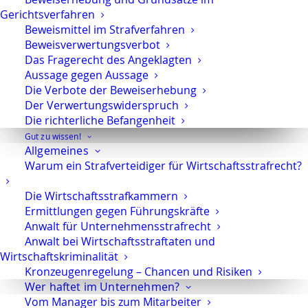
Gerichtsverfahren
Beweismittel im Strafverfahren
Beweisverwertungsverbot
Das interessiert Sie vielleicht auch:
Das Fragerecht des Angeklagten
Aussage gegen Aussage
Die Verbote der Beweiserhebung
Steuerberater und Subventionsbetrug
Der Verwertungswiderspruch
Die richterliche Befangenheit
Gut zu wissen!
Allgemeines
Aufsichtspflichtverletzung: Haftung von
Warum ein Strafverteidiger für Wirtschaftsstrafrecht?
Geschäftsführern und Unternehmen
Die Wirtschaftsstrafkammern
Ermittlungen gegen Führungskräfte
Anwalt für Unternehmensstrafrecht
Unternehmensgeldbuße nach § 30 OWiG –
Anwalt bei Wirtschaftsstraftaten und
wirksame Verteidigung
Wirtschaftskriminalität
Kronzeugenregelung – Chancen und Risiken
Wer haftet im Unternehmen?
Schwarzlohn und Steuerstrafrecht
Vom Manager bis zum Mitarbeiter