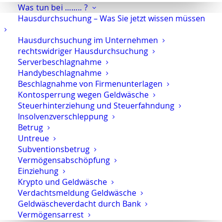
Was tun bei …….. ?
Rechtsanwalt Oliver Marson
Hausdurchsuchung – Was Sie jetzt wissen müssen
Hausdurchsuchung im Unternehmen
Wenn Angeklagte nicht zur
rechtswidriger Hausdurchsuchung
Hauptverhandlung erscheinen
Serverbeschlagnahme
Handybeschlagnahme
Wenn Angeklagte nicht zu der vom Strafgericht
Beschlagnahme von Firmenunterlagen
anberaumten
Hauptverhandlung
kommen, kann das
Kontosperrung wegen Geldwäsche
unterschiedliche Gründe haben.
Steuerhinterziehung und Steuerfahndung
Insolvenzverschleppung
Betrug
Keine Zustellung der Ladung zur möglich
Untreue
Subventionsbetrug
Die Ladung zum
Termin für die Hauptverhandlung
Vermögensabschöpfung
konnte vom Gericht
nicht zugestellt
werden, so dass
Einziehung
der Angeklagte keine Kenntnis vom
Krypto und Geldwäsche
Hauptverhandlungstermin erhalten hat. In diesem
Verdachtsmeldung Geldwäsche
Fall hat das Gericht den Angeklagten neu zu laden.
Geldwäscheverdacht durch Bank
Auch kann es erforderlich sein, zuvor eine
Vermögensarrest