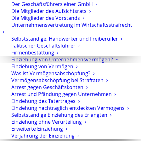
Hauptverhandlung und ärztliches Attest
Der Geschäftsführers einer GmbH
über Verhandlungsunfähigkeit
Die Mitglieder des Aufsichtsrats
Die Mitglieder des Vorstands
Wenn Angeklagte nicht zur Hauptverhandlung
Unternehmensvertretung im Wirtschaftsstrafrecht
kommen und dem Gericht ein ärztliches Attest
übermitteln, in dem der Arzt eine
Selbstständige, Handwerker und Freiberufler
Verhandlungsunfähigkeit attestiert, muss das nicht
Faktischer Geschäftsführer
zwingend dazu führen, dass das Gericht dem folgt.
Firmenbestattung
Einziehung von Unternehmensvermögen?
Denn das Gericht kann auch anordnen, dass während
Einziehung von Vermögen
eines Gerichtsprozesses ein Arzt anwesend ist,
Was ist Vermögensabschöpfung?
häufige Verhandlungspausen eingelegt werden usw.
Vermögensabschöpfung bei Straftaten
Arrest gegen Geschäftskonten
Arrest und Pfändung gegen Unternehmen
Zwangsmaßnahmen wie Vorführung und
Einziehung des Tatertrages
Haftbefehl zur Durchführung der
Einziehung nachträglich entdeckten Vermögens
Hauptverhandlung
Selbstständige Einziehung des Erlangten
Das Gericht kann Zwangsmaßnahmen ergreifen wenn
Einziehung ohne Verurteilung
Erweiterte Einziehung
es zu der Auffassung gelangt, der Angeklagte sei nicht
Verjährung der Einziehung
genügend entschuldigt (§ 230 Abs. 2 StPO). Das kann