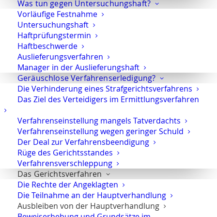
Was tun gegen Untersuchungshaft?
ladungsfähige Anschrift zu ermitteln.
Vorläufige Festnahme
Untersuchungshaft
Entschuldigtes Ausbleiben des Angeklagten
Haftprüfungstermin
von der Hauptverhandlung
Haftbeschwerde
Auslieferungsverfahren
Wenn dem Gericht konrete Gründe mitgeteilt werden,
Manager in der Auslieferungshaft
warum der Angeklagte nicht zur Hauptverhandlung
Geräuschlose Verfahrenserledigung?
kommen könne, darf die Hauptverhandlung nicht
Die Verhinderung eines Strafgerichtsverfahrens
stattfinden. Das gilt jedenfalls dann, wenn es sich um
Das Ziel des Verteidigers im Ermittlungsverfahren
Gründe handelt, die den Angeklagten ausreichend
Verfahrenseinstellung mangels Tatverdachts
entschuldigen und erkennbar wird, das er erscheinen
Verfahrenseinstellung wegen geringer Schuld
wollte, aber schuldlos nicht erscheinen konnte.
Der Deal zur Verfahrensbeendigung
Rüge des Gerichtsstandes
Verfahrensverschleppung
Das Ausbleiben von der Hauptverhandlung
Das Gerichtsverfahren
wegen Verhandlungsunfähigkeit
Die Rechte der Angeklagten
Ist der Angeklagte anwesend, aber nicht
Die Teilnahme an der Hauptverhandlung
verhandlungsfähig, gilt er trotz körperlicher
Ausbleiben von der Hauptverhandlung
Beweiserhebung und Grundsätze im