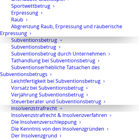
können, kann das gute Gründe haben.
Konsultieren
Sportwettbetrug
und beauftragen Sie uns
, diese Gründe zu prüfen und
Erpressung
dem Gericht mitzuteilen.
Raub
Abgrenzung Raub, Erpressung und räuberische
Erpressung
Weitere Informationen
Subventionsbetrug
Subventionsbetrug
Einen einführenden Artikel zu den
Rechten der
Subventionsbetrug durch Unternehmen
Angeklagten
im Gerichtsverfahren finden Sie hier.
Tathandlung bei Subventionsbetrug
Weitere Informationen zur
Teilnahme am
Subventionserhebliche Tatsachen des
Gerichtsprozess
, zur
Beweiserhebung
, den
Subventionsbetrugs
Beweismitteln
und dem
Fragerecht
, zur Fragestellung
Leichtfertigkeit bei Subventionsbetrug
Aussage-gegen-Aussage
, zum
Verbot der
Vorsatz bei Subventionsbetrug
Beweiserhebung
, dem
Verwertungswiderspruch
und
Verjährung Subventionsbetrug
Steuerberater und Subventionsbetrug
der
richterlichen Befangenheit
finden Sie auf den
Insolvenzstrafrecht
folgenden Unterseiten.
Insolvenzstrafrecht & Insolvenzverfahren
Die Insolvenzverschleppung
Die Kenntnis von den Insolvenzgründen
E-Mail
Teilen
Teilen
Der Insolvenzgrund