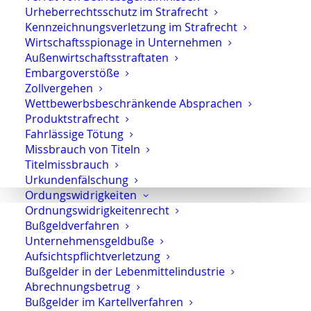
Urheberrechtsschutz im Strafrecht
Kennzeichnungsverletzung im Strafrecht
Wirtschaftsspionage in Unternehmen
Rechtsanwalt Oliver Marson
Außenwirtschaftsstraftaten
Embargoverstöße
Adresse: Kurfürstendamm 66, 10707 Berlin
Zollvergehen
Telefon:
+49 30 720 22 970
Wettbewerbsbeschränkende Absprachen
Fax +49 30 720 22 771
Produktstrafrecht
E-Mail:
marson@anwaltmarson.de
Fahrlässige Tötung
Missbrauch von Titeln
Hilfe im Notfall
Titelmissbrauch
Sie können sich im Notfall rund um die Uhr an uns
Urkundenfälschung
Ordungswidrigkeiten
wenden. Bitte wählen Sie:
0171 65 43 669
Ordnungswidrigkeitenrecht
Typische Notfälle sind: Festnahme, Anordnung der
Bußgeldverfahren
Untersuchungshaft oder Hausdurchsuchungen.
Unternehmensgeldbuße
Aufsichtspflichtverletzung
Bußgelder in der Lebenmittelindustrie
Abrechnungsbetrug
Bußgelder im Kartellverfahren