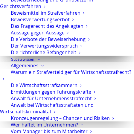
Anwesenheit als von der Verhandlung ausgeblieben
Gerichtsverfahren
im Sinne des
§ 230 StPO
.
Beweismittel im Strafverfahren
Beweisverwertungsverbot
Ob
Verhandlungsunfähigkeit
eines Angeklagten
Das Fragerecht des Angeklagten
vorliegt, würdigt das Gericht im sogenannten
Aussage gegen Aussage
Freibeweisverfahren
. Dabei können schon geringe
Die Verbote der Beweiserhebung
Zweifel an der Verhandlungsfähigkeit
dazu führen,
Der Verwertungswiderspruch
dass keine Hauptverhandlung stattfindet. Aber es gibt
Die richterliche Befangenheit
keine Definition, die bestimmt, wann
Gut zu wissen!
Verhandlungsunfähigkeit vorliegt. Nicht jeder
Allgemeines
Warum ein Strafverteidiger für Wirtschaftsstrafrecht?
Schnupfen, jede Erkältung, Kopfschmerzen oder
andere leichtere Beeinträchtigung begründen die
Die Wirtschaftsstrafkammern
Annahme der Verhandlungsunfähigkeit. Erst dann,
Ermittlungen gegen Führungskräfte
wenn anzunehmen ist, das ein Angeklagter nicht in
Anwalt für Unternehmensstrafrecht
der Lage ist, sich wirklich zu verteidigen und dem
Anwalt bei Wirtschaftsstraftaten und
Prozess zu folgen, begründet das die
Wirtschaftskriminalität
Verhandlungsunfähigkeit.
Kronzeugenregelung – Chancen und Risiken
Wer haftet im Unternehmen?
Vom Manager bis zum Mitarbeiter