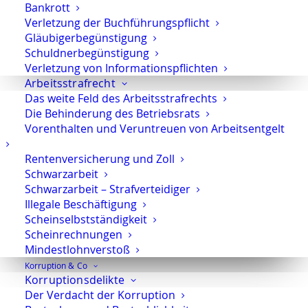
Bankrott
Drucken
Verletzung der Buchführungspflicht
Gläubigerbegünstigung
Schuldnerbegünstigung
Verletzung von Informationspflichten
Arbeitsstrafrecht
Das weite Feld des Arbeitsstrafrechts
Die Behinderung des Betriebsrats
Vorenthalten und Veruntreuen von Arbeitsentgelt
Das interessiert Sie vielleicht auch:
Rentenversicherung und Zoll
Schwarzarbeit
Vorläufige Festnahme – Was tun, wenn die
Schwarzarbeit – Strafverteidiger
Polizei mich festnimmt?
Illegale Beschäftigung
Scheinselbstständigkeit
Scheinrechnungen
Mindestlohnverstoß
Verwertungsverbot
Korruption & Co
Korruptionsdelikte
Der Verdacht der Korruption