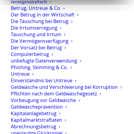
Vermögens­strafrecht
in Form des
Betrug, Untreue & Co
sogenannten
Vorführungsbefehls
erfolgen. Der
Der Betrug in der Wirtschaft
Angeklagte wird dann unter Zwang dem Gericht
Die Täuschung bei Betrug
vorgeführt. Dieser ergeht zwecks Sicherstellung des
Die Irrtumserregung
Erscheinens des Angeklagten in der
Täuschung und Irrtum
Hauptverhandlung. Noch gravierender ist der
Die Vermögensverfügung
Erlass
Der Vorsatz bei Betrug
eines Haftbefehls
gegen den nicht zur
Computerbetrug
Hauptverhandlung erschienenen Angeklagten. In
unbefugte Datenverwendung
einem solchen Fall bedarf es dann nicht einmal der
Phishing, Skimming & Co.
sonstigen Voraussetzungen (§112-
§113 StPO
), die an
Untreue
den Erlass eines Haftbefehls gestellt sind.
Einverständnis bei Untreue
Geldwäsche und Verschleierung bei Korruption
Pflichten nach dem Geldwäschegesetz
Empfehlung Ihrer Rechtsanwälte bei
Vorbeugung vor Geldwäsche
Anberaumung der Hauptverhandlung
Geldwäscheprävention
Kapitalanlagebetrug
Gehen Sie sorgsam mit einer Ladung des Gerichts
Kapitalmarktstraftaten
um, um einer Festnahme zu entgehen. Wenn
Abrechnungsbetrug
Angeklagte nicht zur Hauptverhandlung kommen
unerlaubte Glücksspiel