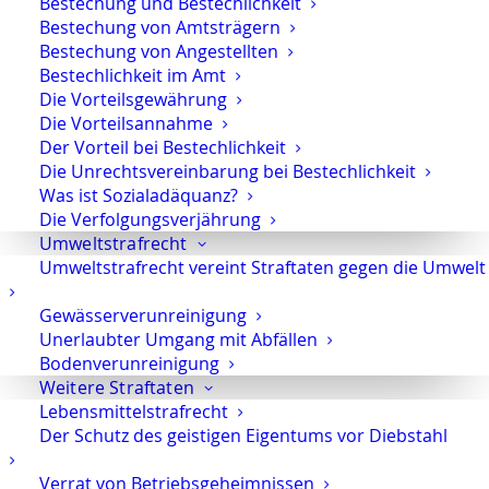
Bestechung und Bestechlichkeit
Aussage gegen Aussage
Bestechung von Amtsträgern
Bestechung von Angestellten
Bestechlichkeit im Amt
Manager in der Auslieferungshaft
Die Vorteilsgewährung
Die Vorteilsannahme
Der Vorteil bei Bestechlichkeit
Die Unrechtsvereinbarung bei Bestechlichkeit
Was ist Sozialadäquanz?
Strafverteidiger-Notruf (z. B. bei
Die Verfolgungsverjährung
Umweltstrafrecht
Festnahme oder
Umweltstrafrecht vereint Straftaten gegen die Umwelt
Hausdurchsuchungen):
0171 65 43
669
Gewässerverunreinigung
Unerlaubter Umgang mit Abfällen
Sie erreichen die Anwaltskanzlei an den
Bodenverunreinigung
Wochentagen über das Sekretariat.
Weitere Straftaten
Lebensmittelstrafrecht
Die Sekretärinnen sind zur Verschwiegenheit
Der Schutz des geistigen Eigentums vor Diebstahl
verpflichtet. Erforderliche Erstinformationen
können Sie ihnen anvertrauen.
Verrat von Betriebsgeheimnissen