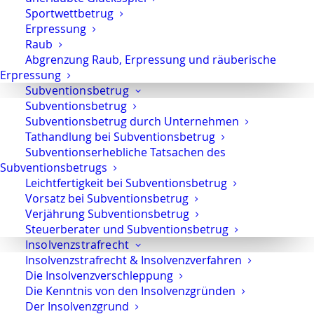
Sportwettbetrug
Erpressung
Raub
Dual-Use-Vo – Verstoß gegen das
Abgrenzung Raub, Erpressung und räuberische
Außenwirtschaftsgesetz
Erpressung
Subventionsbetrug
Subventionsbetrug
Massenbetrug – Spanische Anleger müssen
Subventionsbetrug durch Unternehmen
nicht vernommen werden
Tathandlung bei Subventionsbetrug
Subventionserhebliche Tatsachen des
Subventionsbetrugs
Leichtfertigkeit bei Subventionsbetrug
EUStA – Europäische Staatsanwaltschaft
Vorsatz bei Subventionsbetrug
Verjährung Subventionsbetrug
Steuerberater und Subventionsbetrug
Insolvenzstrafrecht
Aussenwirtschaftsgesetz – Verstoss gegen
Insolvenzstrafrecht & Insolvenzverfahren
Embargovorschriften
Die Insolvenzverschleppung
Die Kenntnis von den Insolvenzgründen
Der Insolvenzgrund