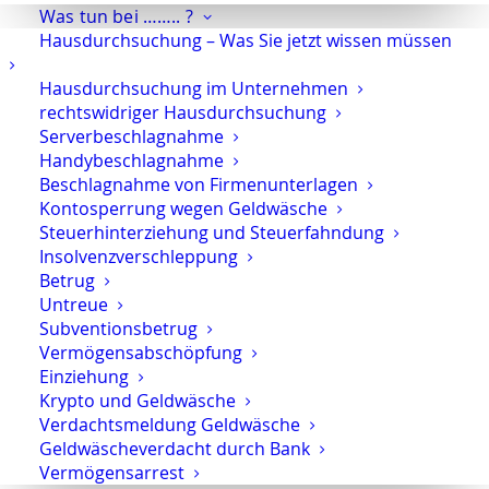
Was tun bei …….. ?
Hausdurchsuchung – Was Sie jetzt wissen müssen
Hausdurchsuchung im Unternehmen
rechtswidriger Hausdurchsuchung
Serverbeschlagnahme
Handybeschlagnahme
Beschlagnahme von Firmenunterlagen
Kontosperrung wegen Geldwäsche
Steuerhinterziehung und Steuerfahndung
Insolvenzverschleppung
Deutsche Bahn – Hbf. Berlin
Betrug
Untreue
Deutsche Bahn im Lockdown – eine
Subventionsbetrug
Hauptverhandlung in Krisenzeiten.
Ein
Vermögensabschöpfung
Reisetagebuch
in mehreren Teilen:
Teil 1
,
Teil 2
,
Teil 3
Einziehung
,
Teil 4
und
Teil 5
sowie
Teil 6
gab es schon. Heute nun
Krypto und Geldwäsche
Verdachtsmeldung Geldwäsche
Teil 7 meines Reisetagebuches.
Geldwäscheverdacht durch Bank
Nach einer kleinen Unterbrechung ging es heute mal
Vermögensarrest