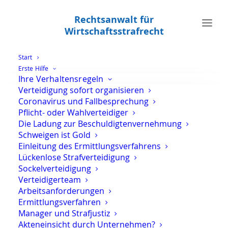
Rechtsanwalt für
Wirtschaftsstrafrecht
Start
Erste Hilfe
Ihre Verhaltensregeln
Reisetagebuch über ein
Verteidigung sofort organisieren
Strafverfahren in Düsseldorf -
Coronavirus und Fallbesprechung
Deutsche Bahn - Teil 7
Pflicht- oder Wahlverteidiger
Die Ladung zur Beschuldigtenvernehmung
Schweigen ist Gold
Einleitung des Ermittlungsverfahrens
Dieses Reisetagebuch beschreibt einen
Lückenlose Strafverteidigung
Strafprozess im Lockdown aus Sicht
Sockelverteidigung
eines Berliner Strafverteidigers.
Verteidigerteam
Arbeitsanforderungen
Ermittlungsverfahren
Manager und Strafjustiz
Akteneinsicht durch Unternehmen?