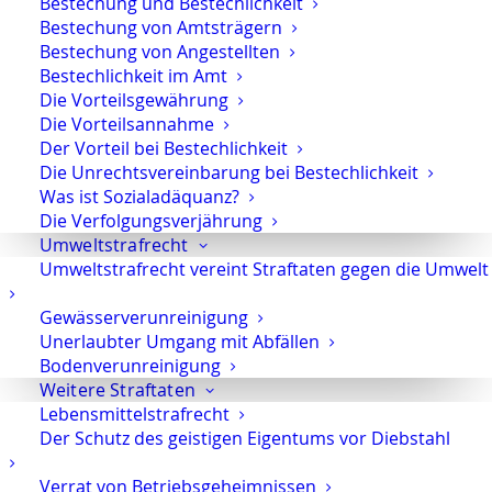
Bestechung und Bestechlichkeit
Bestechung von Amtsträgern
Bestechung von Angestellten
Bestechlichkeit im Amt
Die Vorteilsgewährung
Name
*
Die Vorteilsannahme
Der Vorteil bei Bestechlichkeit
Die Unrechtsvereinbarung bei Bestechlichkeit
Was ist Sozialadäquanz?
Die Verfolgungsverjährung
E-Mail-Adresse
*
Umweltstrafrecht
Umweltstrafrecht vereint Straftaten gegen die Umwelt
Gewässerverunreinigung
Unerlaubter Umgang mit Abfällen
Website
Bodenverunreinigung
Weitere Straftaten
Lebensmittelstrafrecht
Der Schutz des geistigen Eigentums vor Diebstahl
Name, E-Mail-Adresse und
Verrat von Betriebsgeheimnissen
Website in diesem Browser für meinen