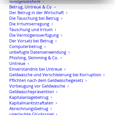
Vermögens­strafrecht
der Situation zu machen.
Betrug, Untreue & Co
Der Betrug in der Wirtschaft
Die Täuschung bei Betrug
E-Mail
Teilen
Teilen
Die Irrtumserregung
Täuschung und Irrtum
Drucken
Die Vermögensverfügung
Der Vorsatz bei Betrug
Computerbetrug
unbefugte Datenverwendung
Phishing, Skimming & Co.
Das interessiert Sie vielleicht auch:
Untreue
Einverständnis bei Untreue
Geldwäsche und Verschleierung bei Korruption
Pflichten nach dem Geldwäschegesetz
Stellungnahme zu einem StPO-
Vorbeugung vor Geldwäsche
Reformvorschlag
Geldwäscheprävention
Kapitalanlagebetrug
Kapitalmarktstraftaten
Titelmissbrauch – Doktortitel auf dem
Abrechnungsbetrug
Briefkopf
unerlaubte Glücksspiel