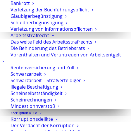
KI – Gesetz bietet Ansätze für Rechtssicherheit
Bankrott
und faires Verfahren (Gastbeitrag)
Verletzung der Buchführungspflicht
Gläubigerbegünstigung
Schuldnerbegünstigung
Verletzung von Informationspflichten
Mobil-Forensik – der EU-Standard kommt
Arbeitsstrafrecht
(Gastbeitrag)
Das weite Feld des Arbeitsstrafrechts
Die Behinderung des Betriebsrats
Vorenthalten und Veruntreuen von Arbeitsentgelt
Rentenversicherung und Zoll
Schwarzarbeit
BEITRAG KOMMENTIEREN
Schwarzarbeit – Strafverteidiger
Illegale Beschäftigung
Scheinselbstständigkeit
Scheinrechnungen
Mindestlohnverstoß
Korruption & Co
Korruptionsdelikte
Der Verdacht der Korruption