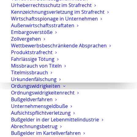
Urheberrechtsschutz im Strafrecht
nächsten Kommentar speichern.
Kennzeichnungsverletzung im Strafrecht
Wirtschaftsspionage in Unternehmen
Außenwirtschaftsstraftaten
60 − 54 =
Embargoverstöße
Zollvergehen
Wettbewerbsbeschränkende Absprachen
Produktstrafrecht
Fahrlässige Tötung
Missbrauch von Titeln
Titelmissbrauch
Urkundenfälschung
Strafverteidiger-Notruf (z. B. bei
Ordungswidrigkeiten
Ordnungswidrigkeitenrecht
Festnahme oder
Bußgeldverfahren
Hausdurchsuchungen):
0171 65 43
Unternehmensgeldbuße
669
Aufsichtspflichtverletzung
Bußgelder in der Lebenmittelindustrie
Sie erreichen die Anwaltskanzlei an den
Abrechnungsbetrug
Wochentagen über das Sekretariat.
Bußgelder im Kartellverfahren