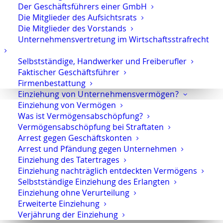
Als wir dann auf dieser freien eingleisigen
Der Geschäftsführers einer GmbH
Die Mitglieder des Aufsichtsrats
Ausweichstrecke waren, kam es nochmals zu einem
Die Mitglieder des Vorstands
längeren Halt. Das
Bahnpersonal
informierte uns
Unternehmensvertretung im Wirtschaftsstrafrecht
erneut und zwar jetzt darüber, dass ein
entgegenkommender Zug uns erst passieren müsse,
Selbstständige, Handwerker und Freiberufler
bis es weiter geht. Auch diese Durchsage fand ich
Faktischer Geschäftsführer
recht tröstlich und machte mir Hoffnung auf eine
Firmenbestattung
baldige Weiterfahrt.
Einziehung von Unternehmensvermögen?
Einziehung von Vermögen
Nachdem wir wieder auf der regulären Strecke waren,
Was ist Vermögensabschöpfung?
kam das Begleitpersonal der Deutschen Bahn noch
Vermögensabschöpfung bei Straftaten
Arrest gegen Geschäftskonten
durch und verteilte an alle Reisenden ein
Arrest und Pfändung gegen Unternehmen
„Fahrgastrechte-Formular“ für die anteilige Erstattung
Einziehung des Tatertrages
des Reisepreises.
Einziehung nachträglich entdeckten Vermögens
Selbstständige Einziehung des Erlangten
Vielen Dank an das professionelle
Einziehung ohne Verurteilung
Zugbegleitpersonal des ICE von Berlin nach
Erweiterte Einziehung
Düsseldorf.
Es waren Mitarbeiter, die Ihrer Aufgabe
Verjährung der Einziehung
gerecht wurden und versucht haben, das Beste aus