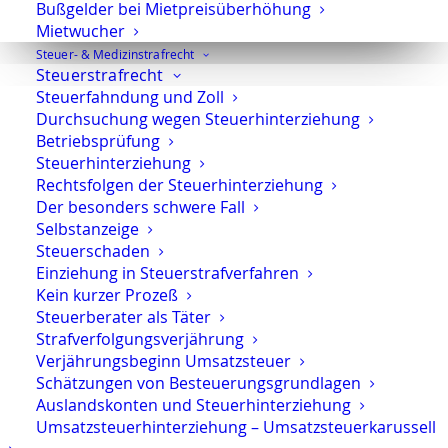
Die Sekretärinnen sind zur Verschwiegenheit
Bußgelder bei Mietpreisüberhöhung
Mietwucher
verpflichtet. Erforderliche Erstinformationen
Steuer- & Medizinstrafrecht
können Sie ihnen anvertrauen.
Steuerstrafrecht
Steuerfahndung und Zoll
Durchsuchung wegen Steuerhinterziehung
Betriebsprüfung
Rechtsanwalt Oliver Marson
Steuerhinterziehung
Adresse: Kurfürstendamm 66, 10707 Berlin
Rechtsfolgen der Steuerhinterziehung
Der besonders schwere Fall
Telefon:
+49 30 720 22 970
Selbstanzeige
Fax +49 30 720 22 771
Steuerschaden
E-Mail:
marson@anwaltmarson.de
Einziehung in Steuerstrafverfahren
Kein kurzer Prozeß
Hilfe im Notfall
Steuerberater als Täter
Sie können sich im Notfall rund um die Uhr an uns
Strafverfolgungsverjährung
wenden. Bitte wählen Sie:
0171 65 43 669
Verjährungsbeginn Umsatzsteuer
Schätzungen von Besteuerungsgrundlagen
Typische Notfälle sind: Festnahme, Anordnung der
Auslandskonten und Steuerhinterziehung
Untersuchungshaft oder Hausdurchsuchungen.
Umsatzsteuerhinterziehung – Umsatzsteuerkarussell