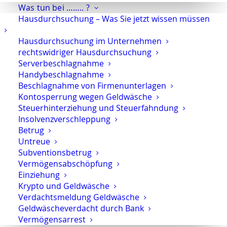
Was tun bei …….. ?
Hausdurchsuchung – Was Sie jetzt wissen müssen
Hausdurchsuchung im Unternehmen
Strafverteidiger-Notruf (z. B. bei
rechtswidriger Hausdurchsuchung
Festnahme oder
Serverbeschlagnahme
Hausdurchsuchungen):
0171 65 43
Handybeschlagnahme
Beschlagnahme von Firmenunterlagen
669
Kontosperrung wegen Geldwäsche
Steuerhinterziehung und Steuerfahndung
Sie erreichen die Anwaltskanzlei an den
Insolvenzverschleppung
Wochentagen über das Sekretariat.
Betrug
Die Sekretärinnen sind zur Verschwiegenheit
Untreue
verpflichtet. Erforderliche Erstinformationen
Subventionsbetrug
können Sie ihnen anvertrauen.
Vermögensabschöpfung
Einziehung
Krypto und Geldwäsche
Verdachtsmeldung Geldwäsche
Rechtsanwalt Oliver Marson
Geldwäscheverdacht durch Bank
Vermögensarrest
Adresse: Kurfürstendamm 66, 10707 Berlin