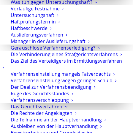
Was tun gegen Untersuchungshaft?
Telefon:
+49 30 720 22 970
Vorläufige Festnahme
Fax +49 30 720 22 771
Untersuchungshaft
E-Mail:
marson@anwaltmarson.de
Haftprüfungstermin
Haftbeschwerde
Auslieferungsverfahren
Manager in der Auslieferungshaft
Geräuschlose Verfahrenserledigung?
Hilfe im Notfall
Die Verhinderung eines Strafgerichtsverfahrens
Sie können sich im Notfall rund um die Uhr an uns
Das Ziel des Verteidigers im Ermittlungsverfahren
wenden. Bitte wählen Sie:
0171 65 43 669
Verfahrenseinstellung mangels Tatverdachts
Typische Notfälle sind: Festnahme, Anordnung der
Verfahrenseinstellung wegen geringer Schuld
Untersuchungshaft oder Hausdurchsuchungen.
Der Deal zur Verfahrensbeendigung
Rüge des Gerichtsstandes
Verfahrensverschleppung
Das Gerichtsverfahren
Die Rechte der Angeklagten
Die Teilnahme an der Hauptverhandlung
Impressum
·
Datenschutz
·
Youtube
Ausbleiben von der Hauptverhandlung
Beweiserhebung und Grundsätze im