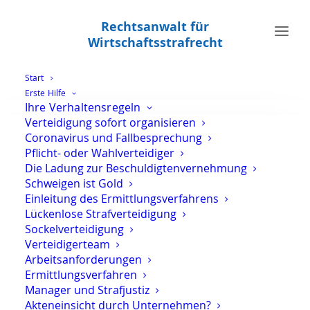
Rechtsanwalt für
Wirtschaftsstrafrecht
Start
Erste Hilfe
Ihre Verhaltensregeln
Zoll
Verteidigung sofort organisieren
Coronavirus und Fallbesprechung
Pflicht- oder Wahlverteidiger
Home
Archive by Category "Zoll"
Die Ladung zur Beschuldigtenvernehmung
Schweigen ist Gold
Einleitung des Ermittlungsverfahrens
Lückenlose Strafverteidigung
Sockelverteidigung
Verteidigerteam
Rentenversicherung und Zoll –
Arbeitsanforderungen
Betriebsprüfung
Ermittlungsverfahren
Manager und Strafjustiz
Akteneinsicht durch Unternehmen?