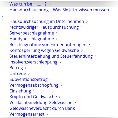
Was tun bei …….. ?
Hausdurchsuchung – Was Sie jetzt wissen müssen
Hausdurchsuchung im Unternehmen
Einleitung des
rechtswidriger Hausdurchsuchung
Ermittlungsverfahrens
Serverbeschlagnahme
Handybeschlagnahme
Beschlagnahme von Firmenunterlagen
Kontosperrung wegen Geldwäsche
Steuerhinterziehung und Steuerfahndung
Insolvenzverschleppung
Strafverteidiger-Notruf (z. B. bei
Betrug
Untreue
Festnahme oder
Subventionsbetrug
Hausdurchsuchungen):
0171 65 43
Vermögensabschöpfung
669
Einziehung
Krypto und Geldwäsche
Sie erreichen die Anwaltskanzlei an den
Verdachtsmeldung Geldwäsche
Wochentagen über das Sekretariat.
Geldwäscheverdacht durch Bank
Vermögensarrest
Die Sekretärinnen sind zur Verschwiegenheit