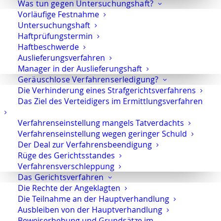
Was tun gegen Untersuchungshaft?
verpflichtet. Erforderliche Erstinformationen
Vorläufige Festnahme
können Sie ihnen anvertrauen.
Untersuchungshaft
Haftprüfungstermin
Haftbeschwerde
Auslieferungsverfahren
Rechtsanwalt Oliver Marson
Manager in der Auslieferungshaft
Adresse: Kurfürstendamm 66, 10707 Berlin
Geräuschlose Verfahrenserledigung?
Telefon:
+49 30 720 22 970
Die Verhinderung eines Strafgerichtsverfahrens
Das Ziel des Verteidigers im Ermittlungsverfahren
Fax +49 30 720 22 771
E-Mail:
marson@anwaltmarson.de
Verfahrenseinstellung mangels Tatverdachts
Verfahrenseinstellung wegen geringer Schuld
Der Deal zur Verfahrensbeendigung
Rüge des Gerichtsstandes
Hilfe im Notfall
Verfahrensverschleppung
Das Gerichtsverfahren
Sie können sich im Notfall rund um die Uhr an uns
Die Rechte der Angeklagten
wenden. Bitte wählen Sie:
0171 65 43 669
Die Teilnahme an der Hauptverhandlung
Ausbleiben von der Hauptverhandlung
Typische Notfälle sind: Festnahme, Anordnung der
Beweiserhebung und Grundsätze im