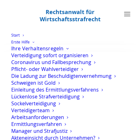
Rechtsanwalt für
Wirtschaftsstrafrecht
Start
Erste Hilfe
Ihre Verhaltensregeln
Einleitung des
Verteidigung sofort organisieren
Ermittlungsverfahrens
Coronavirus und Fallbesprechung
Pflicht- oder Wahlverteidiger
Die Ladung zur Beschuldigtenvernehmung
Home
Schweigen ist Gold
Archive by Category "Einleitung des Ermittlungsverfahrens"
Einleitung des Ermittlungsverfahrens
Lückenlose Strafverteidigung
Sockelverteidigung
Verteidigerteam
Arbeitsanforderungen
Ermittlungsverfahren
Durchsuchung wegen
Manager und Strafjustiz
Steuerhinterziehung
Akteneinsicht durch Unternehmen?